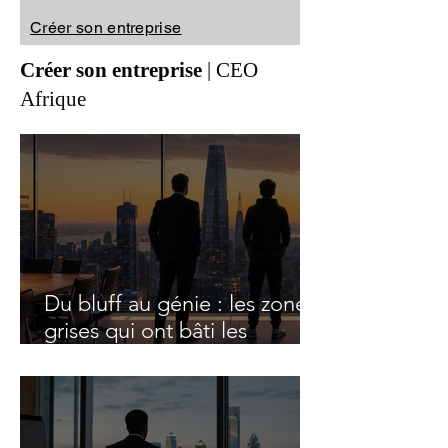
Créer son entreprise
Créer son entreprise
|
C
EO
Afrique
Du bluff au génie : les zones
grises qui ont bâti les
empires technologiques