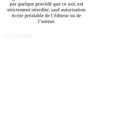
par quelque procédé que ce soit, est
strictement interdite, sauf autorisation
écrite préalable de l’éditeur ou de
African Tech : Quels sont
Startups : Créer 
l’auteur.
les principaux secteurs à
licornes en Afri
© Copyright
surveiller ?
francophone, rê
réalité ?