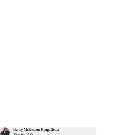
CEO Afrique
Harley McKenson-Kenguéléwa