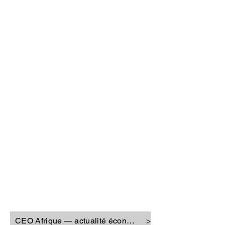
CEO Afrique
CEO Afrique — actualité économique
>