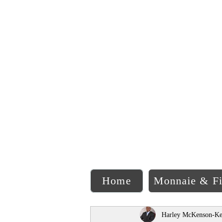
C
Home
Monnaie & F
Harley McKenson-Ke