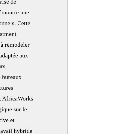
rise de 
démontre une 
nnels. Cette 
estment 
 à remodeler 
 adaptée aux 
rs 
e bureaux 
ctures 
, AfricaWorks 
que sur le 
ive et 
avail hybride 