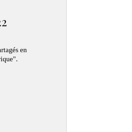
s
22
rtagés en 
rique".