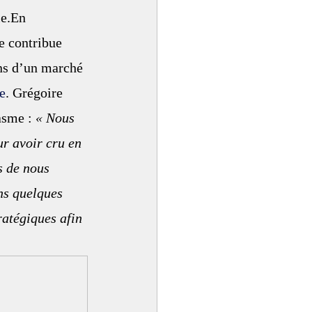
le.En 
e contribue 
ns d’un marché 
e
. Grégoire 
sme : 
« Nous 
r avoir cru en 
s de nous 
ns quelques 
ratégiques afin 