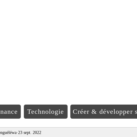
EO Afriqu
inance
Technologie
Créer & développer s
nguéléwa
23 sept. 2022