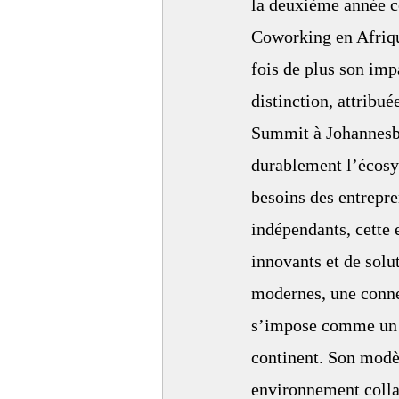
la deuxième année co
Coworking en Afriqu
fois de plus son imp
distinction, attribu
Summit à Johannesbu
durablement l’écosys
besoins des entrepren
indépendants, cette 
innovants et de solu
modernes, une conne
s’impose comme un 
continent. Son modèl
environnement collab