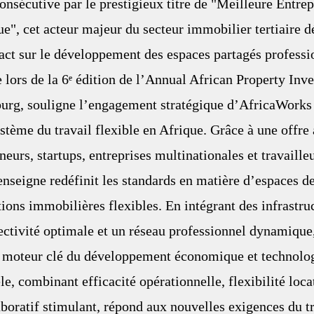
nsécutive par le prestigieux titre de "Meilleure Entrep
e", cet acteur majeur du secteur immobilier tertiaire 
act sur le développement des espaces partagés professio
ée lors de la 6ᵉ édition de l’Annual African Property Inv
rg, souligne l’engagement stratégique d’AfricaWorks
tème du travail flexible en Afrique. Grâce à une offre
eurs, startups, entreprises multinationales et travailleu
enseigne redéfinit les standards en matière d’espaces d
tions immobilières flexibles. En intégrant des infrastru
ctivité optimale et un réseau professionnel dynamique
moteur clé du développement économique et technologi
e, combinant efficacité opérationnelle, flexibilité locat
oratif stimulant, répond aux nouvelles exigences du tr