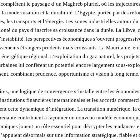
e complètent le paysage d’un Maghreb pluriel, où les trajectoir
la modernisation et la durabilité. L’Égypte, portée par des réfo
s, les transports et l’énergie. Les zones industrielles autour du
onté du pays d’inscrire sa croissance dans la durée. La Libye, 
’instabilité, les perspectives économiques s’ouvrent progressiv
tissements étrangers prudents mais croissants. La Mauritanie, e
nergétique régional. L’exploitation du gaz naturel, les projet
rbaines lui confèrent un potentiel encore largement sous-explor
ssent, combinant prudence, opportunisme et vision à long terme.
toires, une logique de convergence s’installe entre les économi
s institutions financières internationales et les accords commer
ent cette dynamique d’intégration. La transition numérique, la d
enante contribuent à façonner un nouveau modèle économique, p
omiques jouent un rôle essentiel pour décrypter les tendances e
’appuient désormais sur une information stratégique, fiable et c