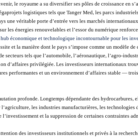
enir, le royaume a su diversifier ses pôles de croissance en s’
mégaprojets logistiques tels que Tanger Med, les parcs industriel
ys une véritable porte d’entrée vers les marchés internationaux.
sur les énergies renouvelables et l’essor du numérique renforcen
hub économique et technologique incontournable pour les inve
ussite et la manière dont le pays s’impose comme un modèle de c
 secteurs tels que l’automobile, l’aéronautique, l’agro-industri
n d’affaires privilégiée. Les investisseurs internationaux tro
tures performantes et un environnement d’affaires stable — trois
 mutation profonde. Longtemps dépendante des hydrocarbures, el
’agriculture, les industries manufacturières, les technologies d
e l’investissement et la suppression de certaines contraintes a
ttention des investisseurs institutionnels et privés à la recher