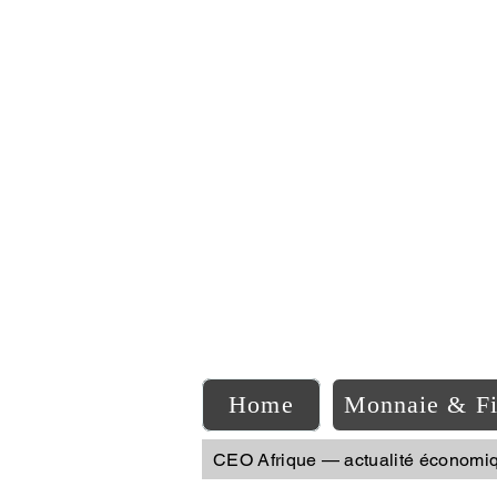
C
Home
Monnaie & F
CEO Afrique — actualité économi