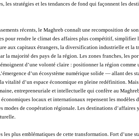
es, les stratégies et les tendances de fond qui façonnent les desti
tissements récents, le Maghreb connaît une recomposition de s
es pour rendre le climat des affaires plus compétitif, simplifier
re aux capitaux étrangers, la diversification industrielle et la 
ar la majorité des pays de la région. Les zones franches, les por
témoignent d’une volonté claire : positionner la région comme 
. L’émergence d’un écosystème numérique solide — allant des s
a vitalité d’un espace économique en pleine redéfinition. Mais 
aine, entrepreneuriale et intellectuelle qui confère au Maghreb
rs économiques locaux et internationaux repensent les modèles
es modes de coopération régionale. Les destinations d’affaires 
turelle.
 les plus emblématiques de cette transformation. Fort d’une sta