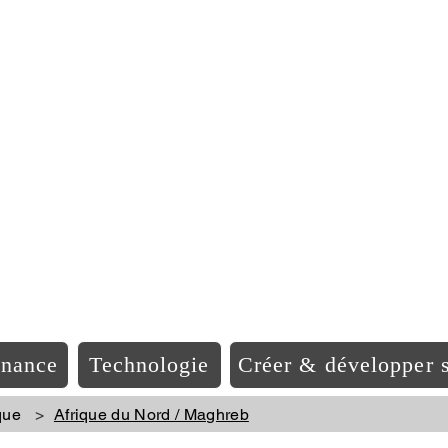
EO Afriqu
inance
Technologie
Créer & développer s
que
>
Afrique du Nord / Maghreb