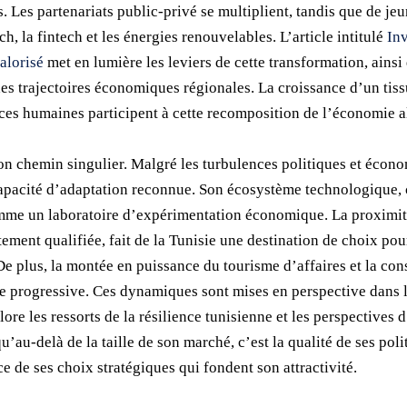
s. Les partenariats public-privé se multiplient, tandis que de j
ch, la fintech et les énergies renouvelables. L’article intitulé
Inv
alorisé
met en lumière les leviers de cette transformation, ainsi 
s trajectoires économiques régionales. La croissance d’un tissu
es humaines participent à cette recomposition de l’économie a
son chemin singulier. Malgré les turbulences politiques et écono
pacité d’adaptation reconnue. Son écosystème technologique, ce
comme un laboratoire d’expérimentation économique. La proximi
nt qualifiée, fait de la Tunisie une destination de choix pour 
 De plus, la montée en puissance du tourisme d’affaires et la con
e progressive. Ces dynamiques sont mises en perspective dans l’
plore les ressorts de la résilience tunisienne et les perspective
au-delà de la taille de son marché, c’est la qualité de ses polit
 de ses choix stratégiques qui fondent son attractivité.