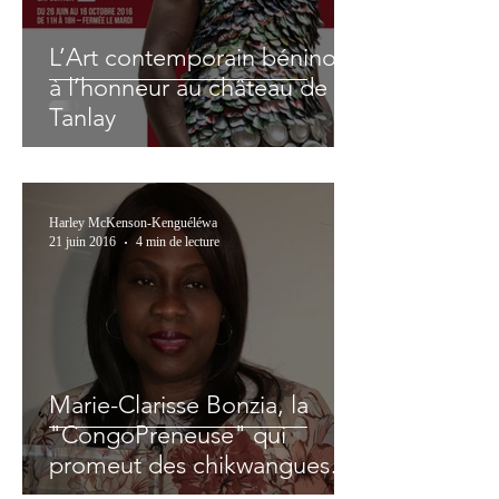
L’Art contemporain béninois
à l’honneur au château de
Tanlay
Harley McKenson-Kenguéléwa
21 juin 2016
4 min de lecture
Marie-Clarisse Bonzia, la
"CongoPreneuse" qui
promeut des chikwangues
de qualité dans les assiettes