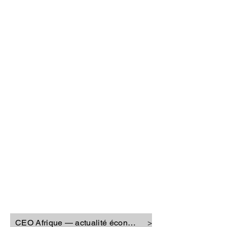
CEO Afrique
CEO Afrique — actualité économique
>