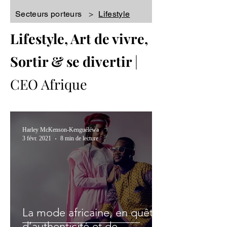
Secteurs porteurs
>
Lifestyle
Lifestyle, Art de vivre,
Sortir & se divertir
|
CEO Afrique
Harley McKenson-Kenguéléwa
3 févr. 2021
8 min de lecture
La mode africaine, en quête
d’authenticité et de