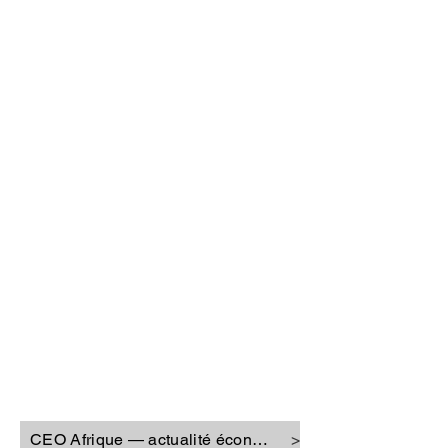
CEO Afrique
CEO Afrique — actualité économique
>