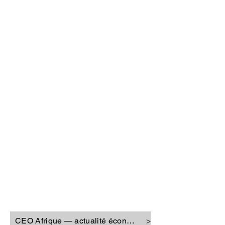
CEO Afrique
CEO Afrique — actualité économique
>