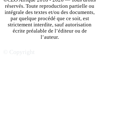
réservés. Toute reproduction partielle ou
intégrale des textes et/ou des documents,
par quelque procédé que ce soit, est
strictement interdite, sauf autorisation
écrite préalable de l’éditeur ou de
Les 6 plus grands secteurs
African Tech : Q
l’auteur.
porteurs de croissance
les principaux se
© Copyright
pour investir au Nigeria
surveiller ?