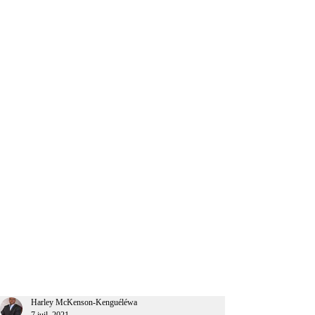
CEO Afrique
Harley McKenson-Kenguéléwa