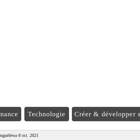
EO Afriqu
inance
Technologie
Créer & développer s
nguéléwa
8 oct. 2021