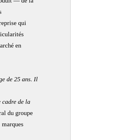
oduit — de la 
s 
reprise qui 
icularités 
arché en 
e de 25 ans. Il 
 cadre de la 
ral du groupe 
 marques 