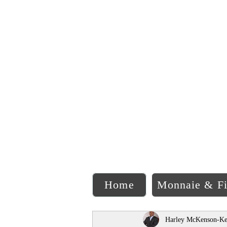
C
Home
Monnaie & F
Harley McKenson-Ke