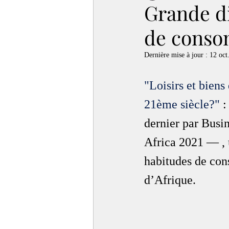
Grande di
de conso
Dernière mise à jour :
12 oct
"Loisirs et bien
21ème siècle?" 
:
dernier par Busi
Africa 2021 — , u
habitudes de con
d’Afrique.