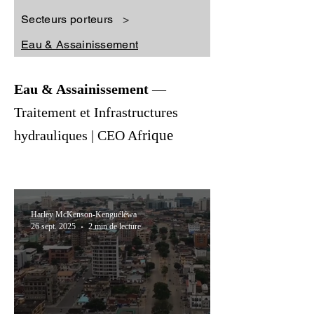
Secteurs porteurs
>
Eau & Assainissement
Eau & Assainissement
—
Traitement et Infrastructures
rique
hydrauliques | CEO Af
Harley McKenson-Kenguéléwa
26 sept. 2025
2 min de lecture