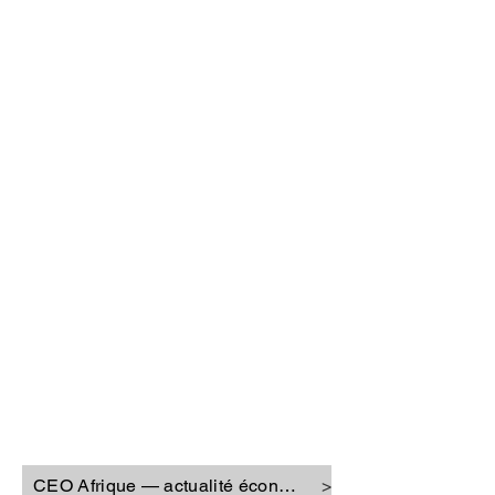
CEO Afrique
CEO Afrique — actualité économique
>