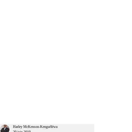
CEO Afrique
Harley McKenson-Kenguéléwa