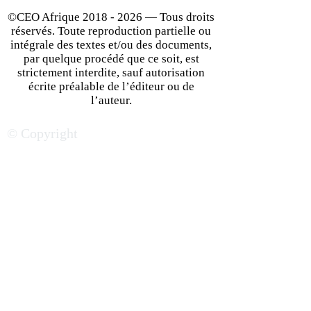
©CEO Afrique
2018 - 2026
— Tous droits
réservés. Toute reproduction partielle ou
intégrale des textes et/ou des documents,
par quelque procédé que ce soit, est
strictement interdite, sauf autorisation
écrite préalable de l’éditeur ou de
Concevoir des robots pour
Zones économiq
l’auteur.
sauver des vies en zones
spéciales en Afri
© Copyright
de catastrophe : le pari de
moteur de déve
Hiram Amoussou
à double vitesse