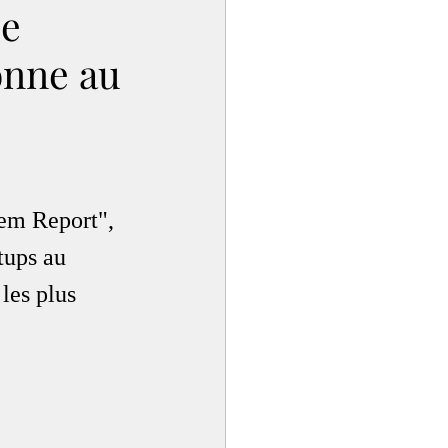
de
onne au
em Report", 
tups au 
les plus 