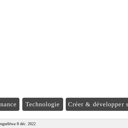
EO Afriqu
inance
Technologie
Créer & développer s
nguéléwa
8 déc. 2022