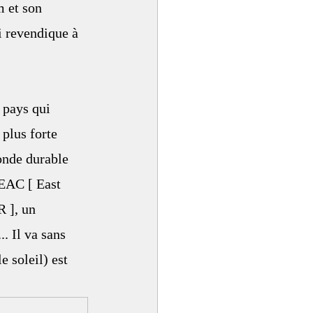
m et son 
 revendique à 
 pays qui 
plus forte 
onde durable 
’EAC [ East 
 ], un 
 Il va sans 
 soleil) est 