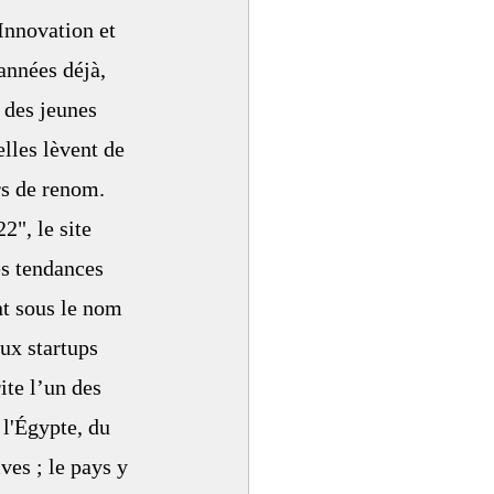
  Innovation et 
années déjà, 
 des jeunes 
lles lèvent de 
rs de renom. 
", le site 
es tendances 
t sous le nom 
ux startups 
ite l’un des 
l'Égypte, du 
ves ; le pays y 