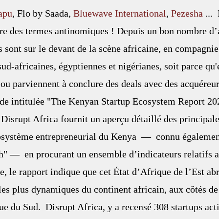
apu
, Flo by Saada, 
Bluewave International
, 
Pezesha
...
tre des termes antinomiques ! Depuis un bon nombre d’
s sont sur le devant de la scène africaine, en compagnie
ud-africaines, égyptiennes et nigérianes, soit parce qu'e
 ou parviennent à conclure des deals avec des acquéreu
de intitulée "The Kenyan Startup Ecosystem Report 2022
 Disrupt Africa fournit un aperçu détaillé des principal
osystème entrepreneurial du Kenya  —  connu égalemen
" —  en procurant un ensemble d’indicateurs relatifs a
e, le rapport indique que cet État d’Afrique de l’Est abr
es plus dynamiques du continent africain, aux côtés de 
ue du Sud.  Disrupt Africa, y a recensé 308 startups acti