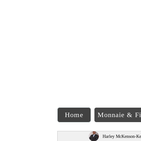
C
Home
Monnaie & F
Harley McKenson-Ke