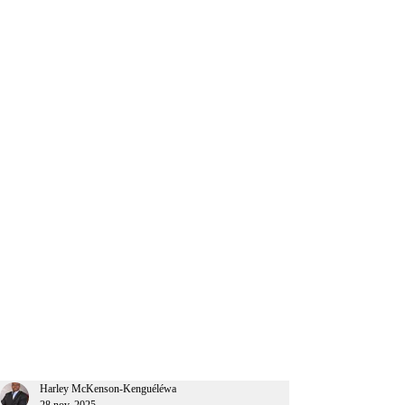
CEO Afrique
Harley McKenson-Kenguéléwa