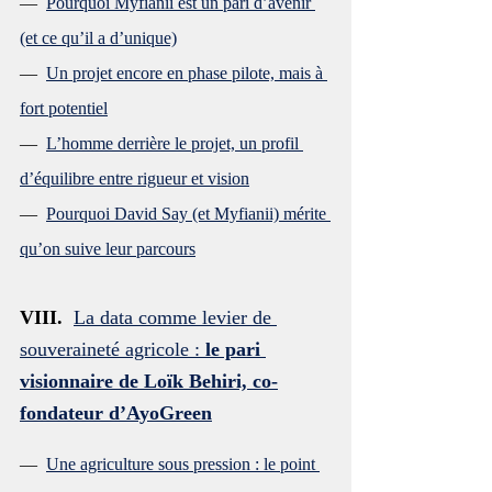
—  
Pourquoi Myfianii est un pari d’avenir 
(et ce qu’il a d’unique)
—  
Un projet encore en phase pilote, mais à 
fort potentiel
—  
L’homme derrière le projet, un profil 
d’équilibre entre rigueur et vision
—  
Pourquoi David Say (et Myfianii) mérite 
qu’on suive leur parcours
VIII.  
La data comme levier de 
souveraineté agricole : 
le pari 
visionnaire de Loïk Behiri, co-
fondateur d’AyoGreen
—  
Une agriculture sous pression : le point 