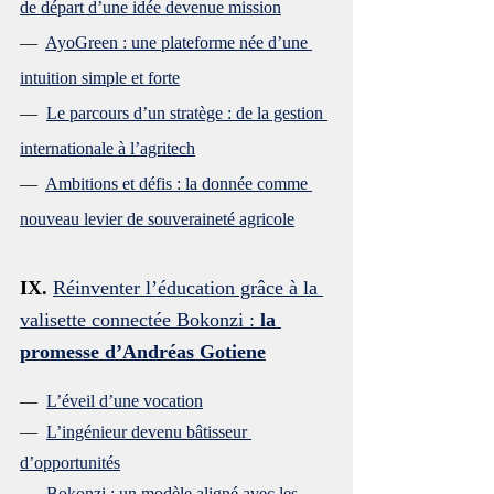
de départ d’une idée devenue mission
—  
AyoGreen : une plateforme née d’une 
intuition simple et forte
—  
Le parcours d’un stratège : de la gestion 
internationale à l’agritech
—  
Ambitions et défis : la donnée comme 
nouveau levier de souveraineté agricole
IX.
Réinventer l’éducation grâce à la 
valisette connectée Bokonzi : 
la 
promesse d’Andréas Gotiene
—  
L’éveil d’une vocation
—  
L’ingénieur devenu bâtisseur 
d’opportunités
—  
Bokonzi : un modèle aligné avec les 