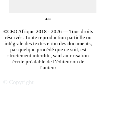
©CEO Afrique
2018 - 2026
— Tous droits
réservés. Toute reproduction partielle ou
intégrale des textes et/ou des documents,
par quelque procédé que ce soit, est
strictement interdite, sauf autorisation
écrite préalable de l’éditeur ou de
Côte d’Ivoire : une
Secteurs et mar
l’auteur.
locomotive ouest-
porteurs en Côte 
© Copyright
africaine à plein régime
les tendances les
qui séduit de plus en plus
prometteuses
les investisseurs étrangers