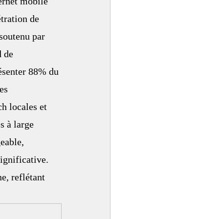
ernet mobile 
tration de 
soutenu par 
 de 
ésenter 88% du 
es 
h locales et 
s à large 
eable, 
gnificative. 
e, reflétant 