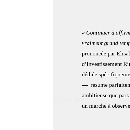
« Continuer à affirm
vraiment grand temps
prononcée par Elisa
d’investissement Ri
dédiée spécifiquemen
—  résume parfaiteme
ambitieuse que parta
© Copyright
un marché à observer