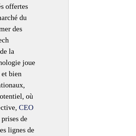
s offertes 
marché du 
mer des 
ech 
de la 
nologie joue 
 et bien 
ationaux, 
tentiel, où 
ctive, 
CEO 
 prises de 
es lignes de 