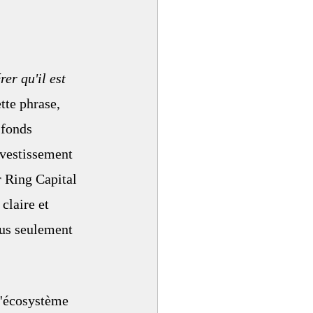
er qu'il est 
ette phrase, 
 fonds 
nvestissement 
 Ring Capital 
claire et 
lus seulement 
l'écosystème 