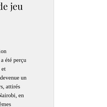
de jeu
ion 
 a été perçu 
 et 
t devenue un 
, attirés 
airobi, en 
tèmes 