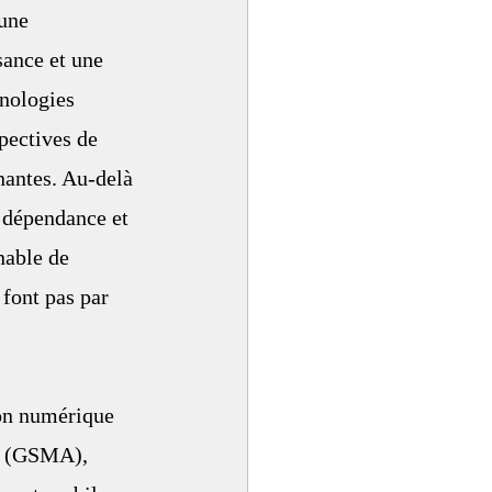
une 
ance et une 
nologies 
pectives de 
antes. Au-delà 
e dépendance et 
nable de 
 font pas par 
on numérique 
on (GSMA), 