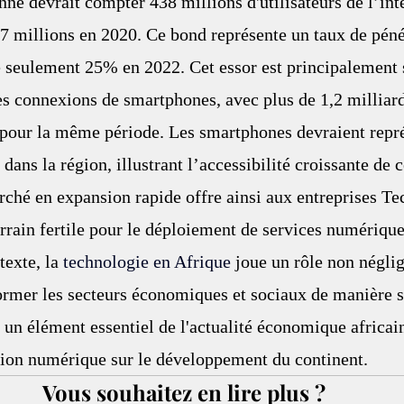
nne devrait compter 438 millions d'utilisateurs de l’int
87 millions en 2020. Ce bond représente un taux de péné
 seulement 25% en 2022. Cet essor est principalement 
s connexions de smartphones, avec plus de 1,2 milliard
pour la même période. Les smartphones devraient repr
dans la région, illustrant l’accessibilité croissante de c
ché en expansion rapide offre ainsi aux entreprises Tec
errain fertile pour le déploiement de services numérique
exte, la 
technologie en Afrique
 joue un rôle non néglig
ormer les secteurs économiques et sociaux de manière si
un élément essentiel de l'actualité économique africain
ation numérique sur le développement du continent.
Vous souhaitez en lire plus ?