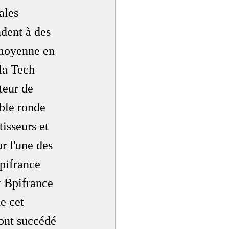
ales 
dent à des 
 moyenne en 
 la Tech 
teur de 
ble ronde 
tisseurs et 
r l'une des 
pifrance 
r Bpifrance 
e cet 
sont succédé 