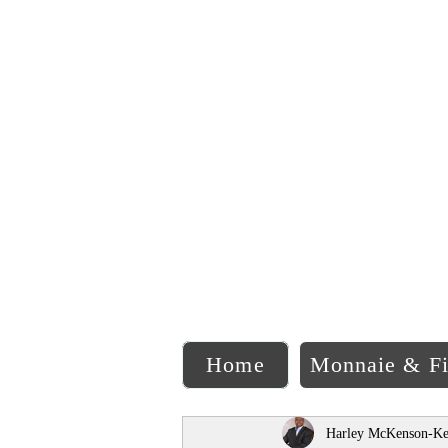
C
Home
Monnaie & F
Harley McKenson-Ke