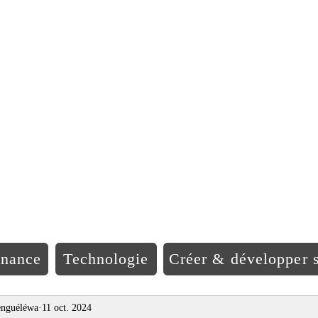
EO Afriqu
inance
Technologie
Créer & développer s
nguéléwa
11 oct. 2024