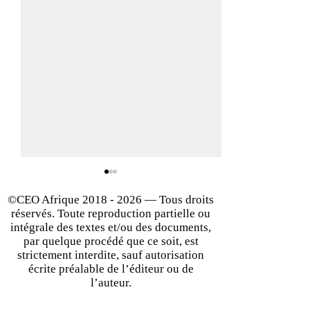
©CEO Afrique
2018 - 2026
— Tous droits
réservés. Toute reproduction partielle ou
intégrale des textes et/ou des documents,
par quelque procédé que ce soit, est
strictement interdite, sauf autorisation
écrite préalable de l’éditeur ou de
Big bang sur le marché
Les startups afri
l’auteur.
des satellites de
face aux enjeux 