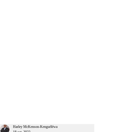
CEO Afrique
Harley McKenson-Kenguéléwa