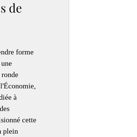
es de
endre forme 
 une 
e ronde 
 l'Économie, 
diée à 
des 
isionné cette 
 plein 