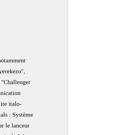
 notamment 
yerekezo", 
 "Challenger 
nication 
ite italo-
als : Système 
r le lanceur 