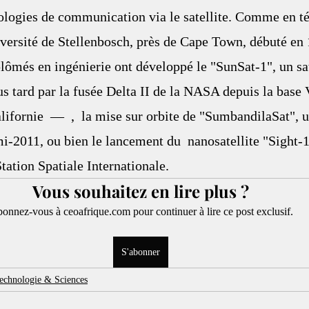
nologies de communication via le satellite. Comme en t
ersité de Stellenbosch, près de Cape Town, débuté en 
lômés en ingénierie ont développé le "SunSat-1", un sat
us tard par la fusée Delta II de la NASA depuis la base
lifornie  —  ,  la mise sur orbite de "SumbandilaSat", un
mi-2011, ou bien le lancement du  nanosatellite "Sight-1
Station Spatiale Internationale.
Vous souhaitez en lire plus ?
onnez-vous à ceoafrique.com pour continuer à lire ce post exclusif.
S'abonner
echnologie & Sciences