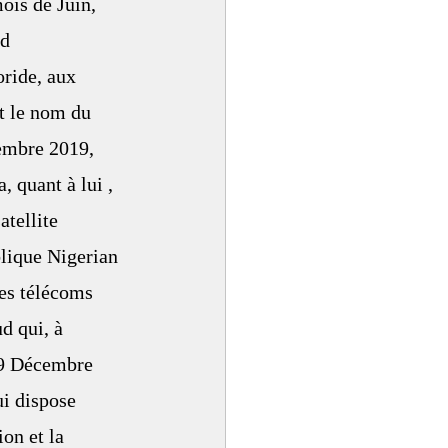
ois de Juin, 
d 
ride, aux 
t le nom du 
cembre 2019, 
 quant à lui , 
tellite 
blique Nigerian 
es télécoms 
d qui, à 
 9 Décembre 
ui dispose 
on et la 