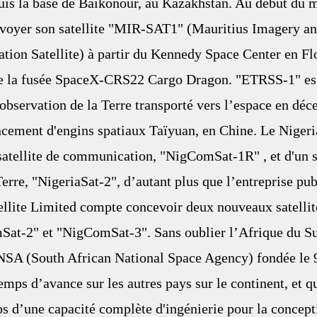
uis la base de Baïkonour, au Kazakhstan. Au début du m
envoyer son satellite "MIR-SAT1" (Mauritius Imagery an
ion Satellite) à partir du Kennedy Space Center en Flo
de la fusée SpaceX-CRS22 Cargo Dragon. "ETRSS-1" es
d'observation de la Terre transporté vers l’espace en dé
ncement d'engins spatiaux Taïyuan, en Chine. Le Nigeria,
 satellite de communication, "NigComSat-1R" , et d'un sa
Terre, "NigeriaSat-2", d’autant plus que l’entreprise pu
lite Limited compte concevoir deux nouveaux satellit
Sat-2" et "NigComSat-3". Sans oublier l’Afrique du Su
NSA (South African National Space Agency) fondée le
emps d’avance sur les autres pays sur le continent, et q
s d’une capacité complète d'ingénierie pour la concepti