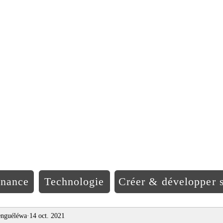
EO Afriqu
inance
Technologie
Créer & développer s
nguéléwa
14 oct. 2021