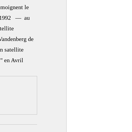
émoignent le 
1992   —  au 
ellite 
 Vandenberg de 
 satellite 
" en Avril 