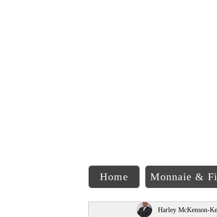
C
Home
Monnaie & F
Harley McKenson-Ke