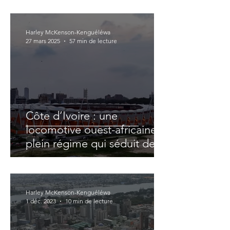
Harley McKenson-Kenguéléwa
27 mars 2025
57 min de lecture
Côte d’Ivoire : une
locomotive ouest-africaine à
plein régime qui séduit de
plus en plus les investisseurs
étrangers
Harley McKenson-Kenguéléwa
1 déc. 2023
10 min de lecture