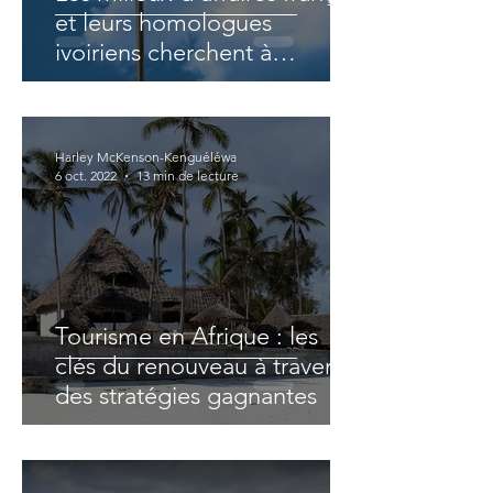
et leurs homologues
ivoiriens cherchent à
renforcer leurs liens
Harley McKenson-Kenguéléwa
6 oct. 2022
13 min de lecture
Tourisme en Afrique : les
clés du renouveau à travers
des stratégies gagnantes