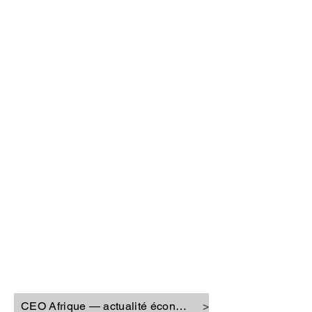
CEO Afrique
CEO Afrique — actualité économique
>