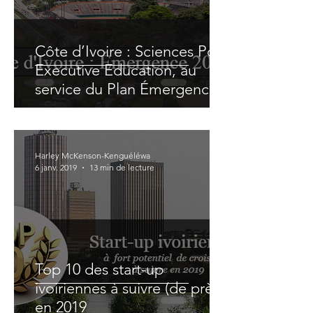
Côte d’Ivoire : Sciences Po
Executive Education, au
service du Plan Émergence
2020
Harley McKenson-Kenguéléwa
6 janv. 2019
13 min de lecture
Top 10 des start-up
ivoiriennes à suivre (de près)
en 2019