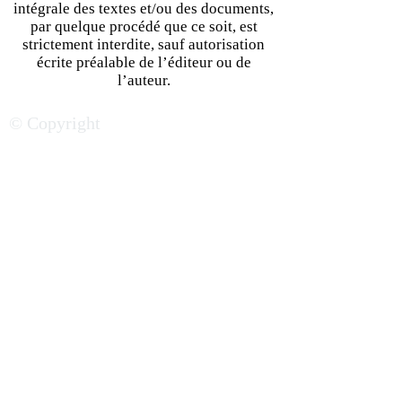
intégrale des textes et/ou des documents,
par quelque procédé que ce soit, est
strictement interdite, sauf autorisation
écrite préalable de l’éditeur ou de
Le Togo fait les yeux doux
Le Cameroun, un
l’auteur.
aux investisseurs
peut rugir davan
© Copyright
étrangers
l’arène de l’attrac
africaine