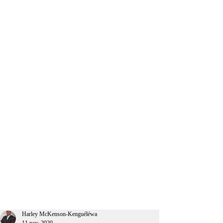
CEO Afrique
Harley McKenson-Kenguéléwa