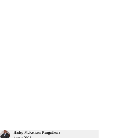
CEO Afrique
Harley McKenson-Kenguéléwa