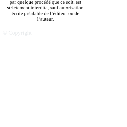
par quelque procédé que ce soit, est
strictement interdite, sauf autorisation
écrite préalable de l’éditeur ou de
Le Togo fait les yeux doux
Investir en Côte d
l’auteur.
aux investisseurs
un pays dans les
© Copyright
étrangers
blocks de l’éme