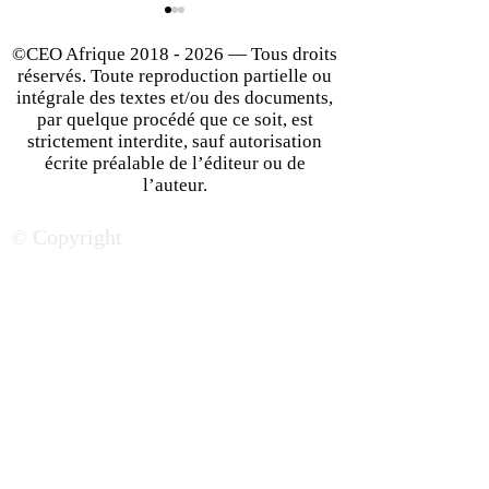
©CEO Afrique
2018 - 2026
— Tous droits
réservés. Toute reproduction partielle ou
intégrale des textes et/ou des documents,
par quelque procédé que ce soit, est
strictement interdite, sauf autorisation
écrite préalable de l’éditeur ou de
Le Cameroun veut
Investir à l’Île M
l’auteur.
transformer son potentiel
pourquoi le mon
© Copyright
économique en
affaires se tourn
opportunités concrètes
hub économique
stratégique