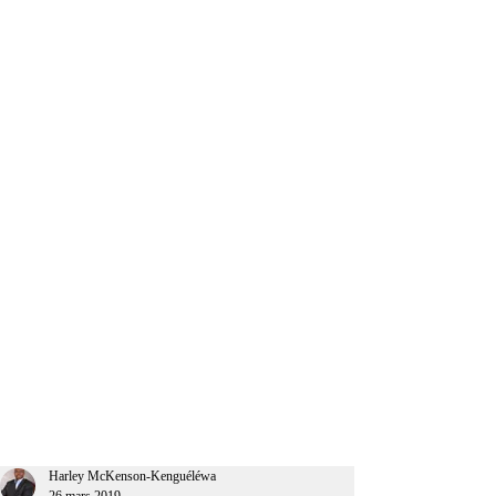
CEO Afrique
Harley McKenson-Kenguéléwa