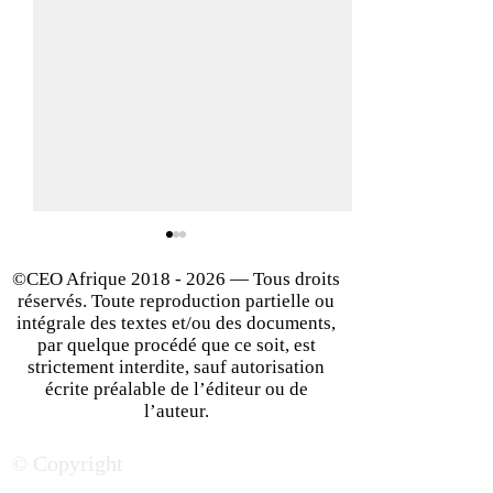
©CEO Afrique
2018 - 2026
— Tous droits
réservés. Toute reproduction partielle ou
intégrale des textes et/ou des documents,
par quelque procédé que ce soit, est
strictement interdite, sauf autorisation
écrite préalable de l’éditeur ou de
Investir en Angola : entre
Business en Afri
l’auteur.
défis économiques et
Sud : les secteurs
© Copyright
opportunités business
marchés porteur
développer son a