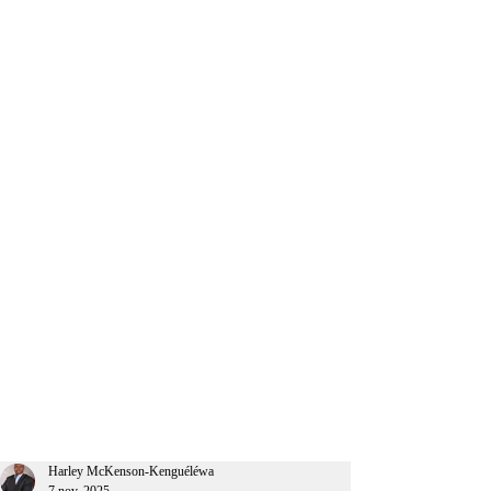
CEO Afrique
Harley McKenson-Kenguéléwa