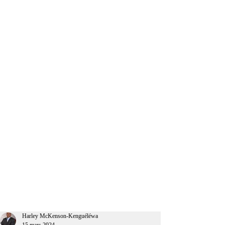
CEO Afrique
Harley McKenson-Kenguéléwa