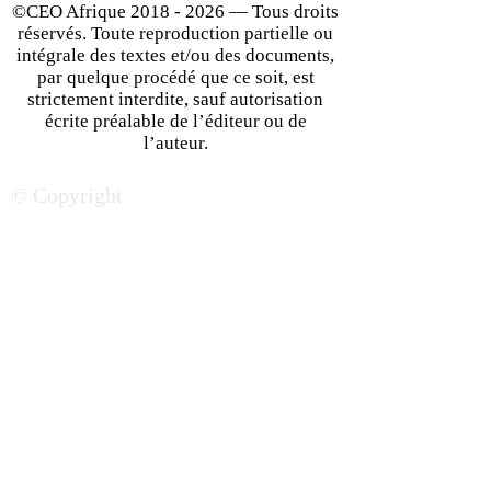
©CEO Afrique
2018 - 2026
— Tous droits
réservés. Toute reproduction partielle ou
intégrale des textes et/ou des documents,
par quelque procédé que ce soit, est
strictement interdite, sauf autorisation
écrite préalable de l’éditeur ou de
La classe moyenne en
L’Afrique du Sud
l’auteur.
Afrique du Sud, entre
économique qui 
© Copyright
aubaine & défis pour les
aura auprès des
PME françaises
investisseurs