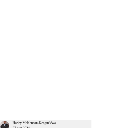
CEO Afrique
Harley McKenson-Kenguéléwa