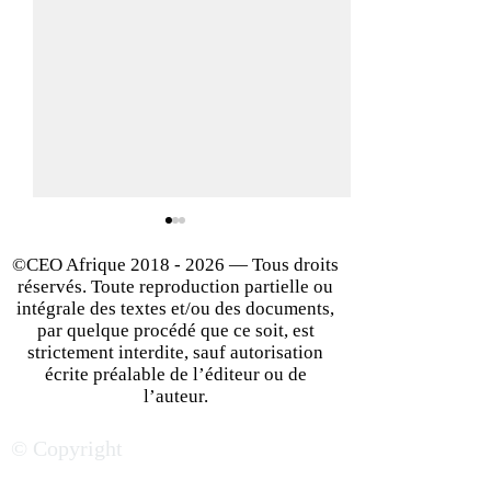
©CEO Afrique
2018 - 2026
— Tous droits
réservés. Toute reproduction partielle ou
intégrale des textes et/ou des documents,
par quelque procédé que ce soit, est
strictement interdite, sauf autorisation
écrite préalable de l’éditeur ou de
L’Afrique centrale se veut
Secteurs porteur
l’auteur.
une nouvelle terre
Afrique de l’Est : 
© Copyright
d’opportunités
tendances busine
économiques
marchent