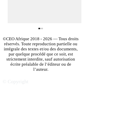
©CEO Afrique
2018 - 2026
— Tous droits
réservés. Toute reproduction partielle ou
intégrale des textes et/ou des documents,
par quelque procédé que ce soit, est
strictement interdite, sauf autorisation
écrite préalable de l’éditeur ou de
Le Maroc, un hub
Maroc : 7 propos
l’auteur.
économique et
chocs pour conci
© Copyright
technologique
prospérité écon
incontournable pour les
inclusion sociale
investisseurs étrangers