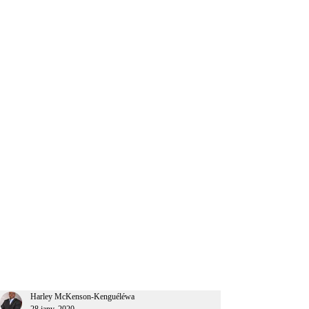
CEO Afrique
Harley McKenson-Kenguéléwa