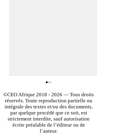
©CEO Afrique
2018 - 2026
— Tous droits
réservés. Toute reproduction partielle ou
intégrale des textes et/ou des documents,
par quelque procédé que ce soit, est
strictement interdite, sauf autorisation
écrite préalable de l’éditeur ou de
Concevoir des robots pour
IA générative : n
l’auteur.