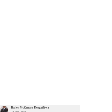
CEO Afrique
Harley McKenson-Kenguéléwa