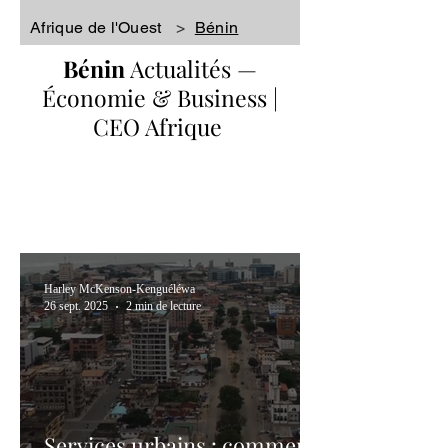
Afrique de l'Ouest
>
Bénin
Bénin
Actualités
—
Économie & Business |
CEO Afrique
Harley McKenson-Kenguéléwa
26 sept. 2025
2 min de lecture
Services urbains : comment