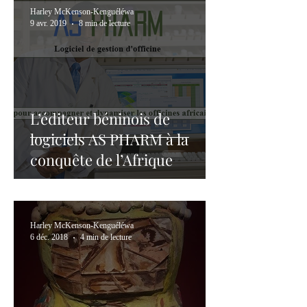
Harley McKenson-Kenguéléwa
9 avr. 2019
8 min de lecture
L’éditeur béninois de
logiciels AS PHARM à la
conquête de l’Afrique
Harley McKenson-Kenguéléwa
6 déc. 2018
4 min de lecture