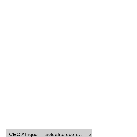
CEO Afrique
CEO Afrique — actualité économique
>