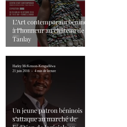
L’Art contemporain béninois
à l’honneur au château de
Tanlay
Harley McKenson-Kenguéléwa
21 juin 2016
4 min de lecture
Un jeune patron béninois
s’attaque au marché de