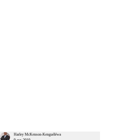
CEO Afrique
Harley McKenson-Kenguéléwa