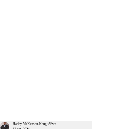
CEO Afrique
Harley McKenson-Kenguéléwa