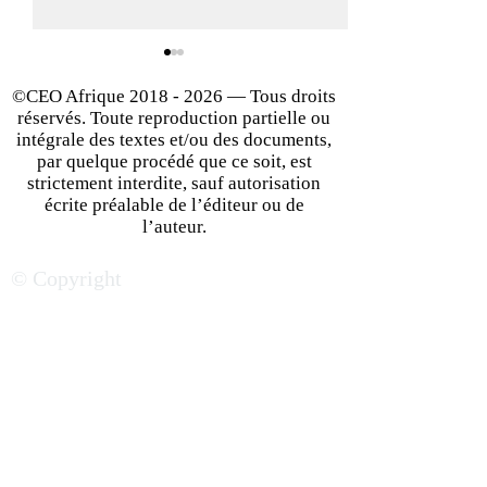
©CEO Afrique
2018 - 2026
— Tous droits
réservés. Toute reproduction partielle ou
intégrale des textes et/ou des documents,
par quelque procédé que ce soit, est
strictement interdite, sauf autorisation
écrite préalable de l’éditeur ou de
Secteurs porteurs en
Le Sénégal, des
l’auteur.
Afrique de l’Est : les
opportunités da
© Copyright
tendances business qui
économie dynam
marchent