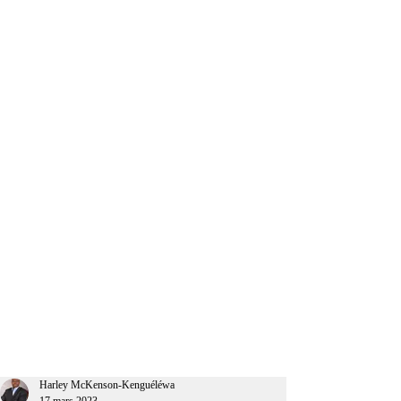
CEO Afrique
Harley McKenson-Kenguéléwa