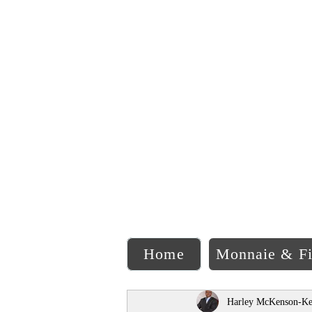
C
Home
Monnaie & F
Harley McKenson-Ke