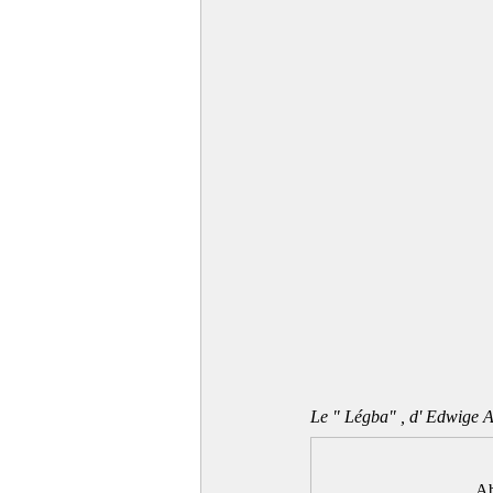
Le " Légba" , d' Edwige A
Ab