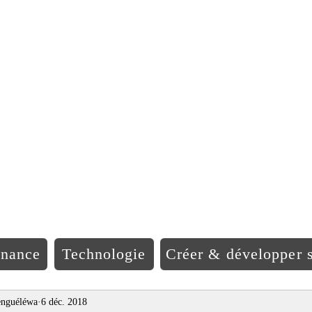
EO Afriqu
inance
Technologie
Créer & développer s
nguéléwa
6 déc. 2018