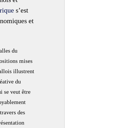
rique
 s’est 
conomiques et 
lles du 
ositions mises 
llois illustrent 
éative du 
ui se veut être 
royablement 
travers des 
résentation 