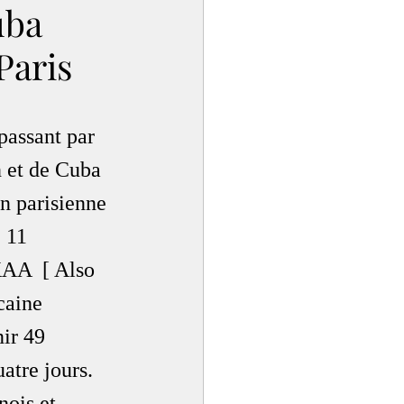
uba
Paris
passant par 
n et de Cuba 
on parisienne 
 11 
KAA  [ Also 
caine 
ir 49 
atre jours. 
ois et 