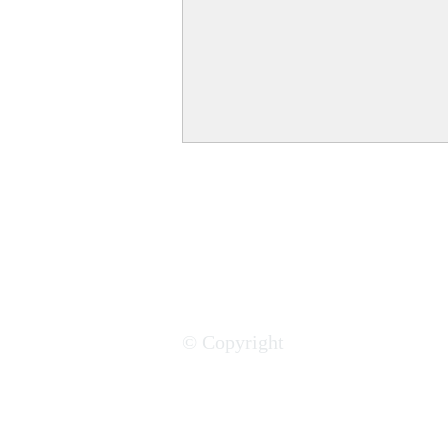
Services urbains : comment le
© Copyright
Bénin construit ses villes
futures et durables