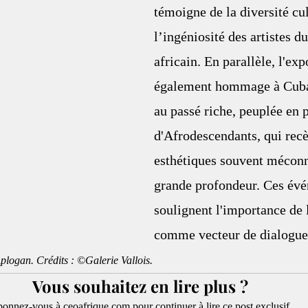
témoigne de la diversité cul
l’ingéniosité des artistes d
africain. En parallèle, l'exp
également hommage à Cuba,
au passé riche, peuplée en p
d'Afrodescendants, qui recè
esthétiques souvent méconn
grande profondeur. Ces év
soulignent l'importance de l
comme vecteur de dialogue 
plogan. Crédits : ©Galerie Vallois.
Vous souhaitez en lire plus ?
onnez-vous à ceoafrique.com pour continuer à lire ce post exclusif.