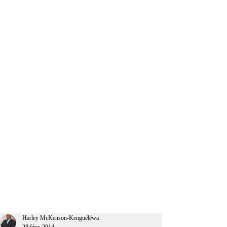
CEO Afrique
Harley McKenson-Kenguéléwa