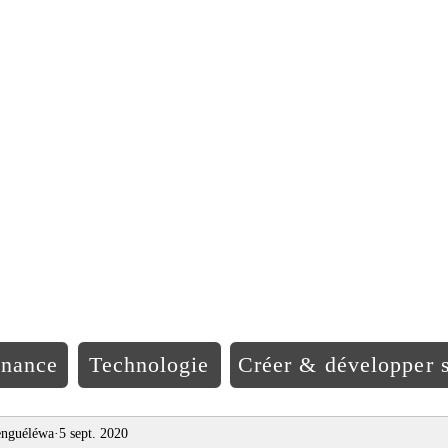
EO Afriqu
inance
Technologie
Créer & développer s
nguéléwa
5 sept. 2020