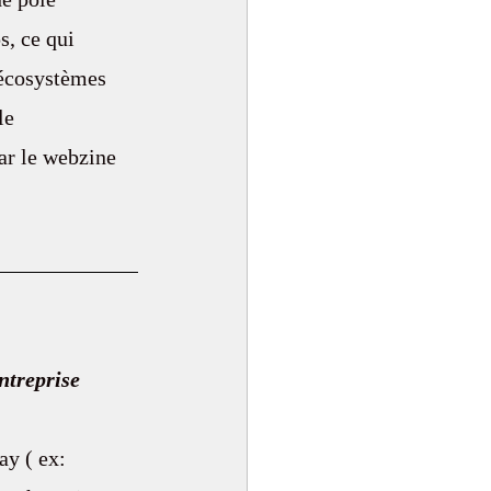
, ce qui 
 écosystèmes 
le 
ar le webzine 
ntreprise
y ( ex:  