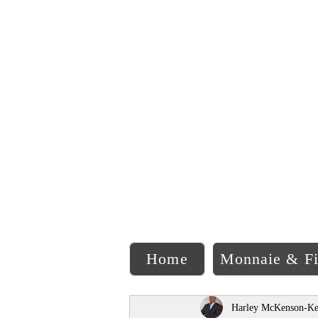
C
Home
Monnaie & F
Harley McKenson-Ke