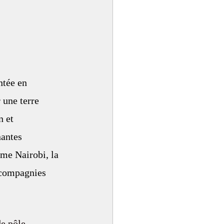
ntée en 
 une terre 
 et 
antes 
mme Nairobi, la 
 compagnies 
e pôle 