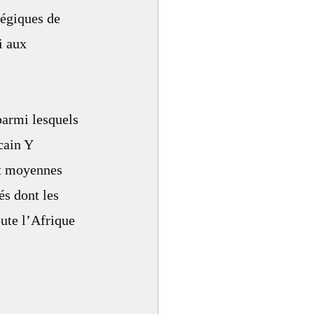
tégiques de 
i aux 
parmi lesquels 
cain Y 
et moyennes 
és dont les 
oute l’Afrique 