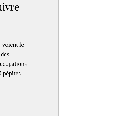
uivre
 voient le 
 des 
occupations 
0 pépites 