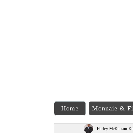
C
Home
Monnaie & F
Harley McKenson-Ke