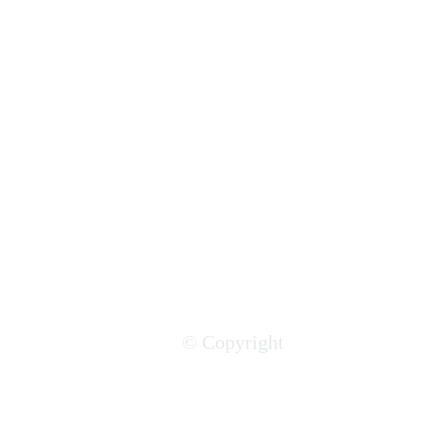
Diamants, bauxite, pétrole ...
Quelles stratégies des
matières premières pour
l'Afrique ?
© Copyright