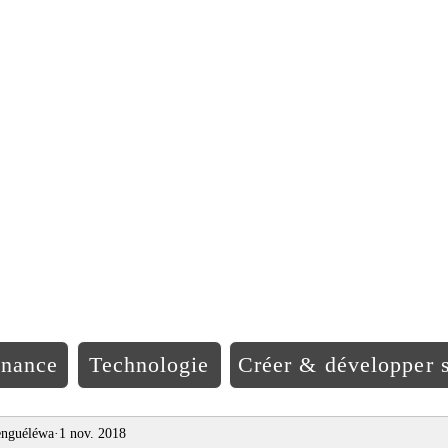
EO Afriqu
inance
Technologie
Créer & développer s
nguéléwa
1 nov. 2018