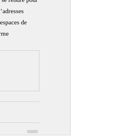
d’adresses 
 espaces de 
rme 