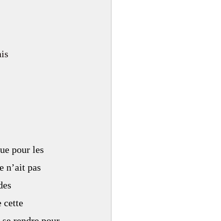
is 
ue pour les 
e n’ait pas 
des 
 cette 
 se rendre pour 