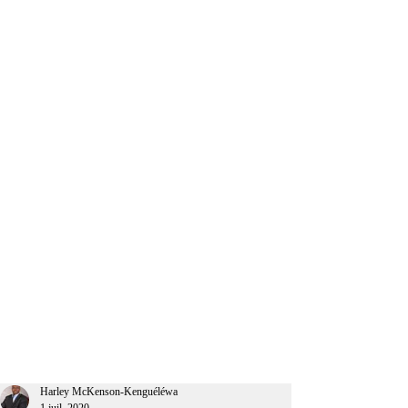
CEO Afrique
Harley McKenson-Kenguéléwa