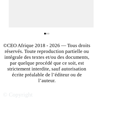
©CEO Afrique
2018 - 2026
— Tous droits
réservés. Toute reproduction partielle ou
intégrale des textes et/ou des documents,
par quelque procédé que ce soit, est
strictement interdite, sauf autorisation
écrite préalable de l’éditeur ou de
Oser se lancer : les
IA générative : n
l’auteur.
dessous du parcours
accélérateur de
© Copyright
entrepreneurial
productivité des
entreprises