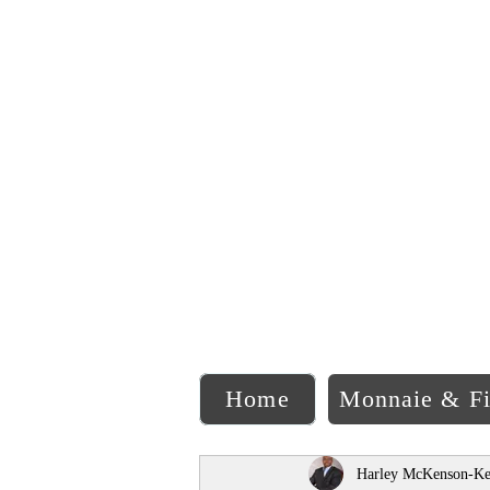
C
Home
Monnaie & F
Harley McKenson-Ke