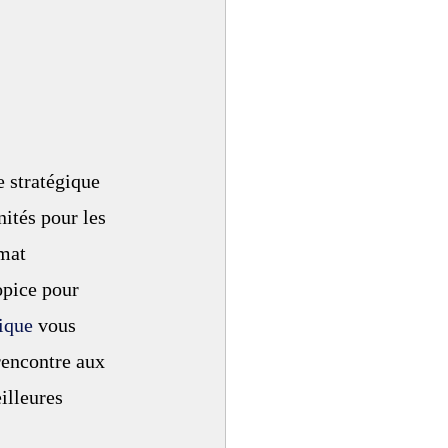
 stratégique 
ités pour les 
mat 
pice pour 
ique
 vous 
rencontre aux 
illeures 