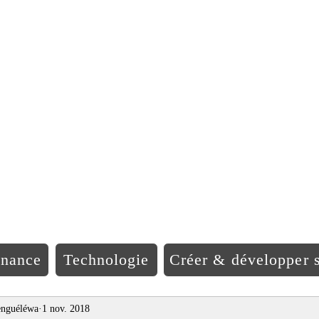
EO Afriqu
inance
Technologie
Créer & développer s
nguéléwa
1 nov. 2018