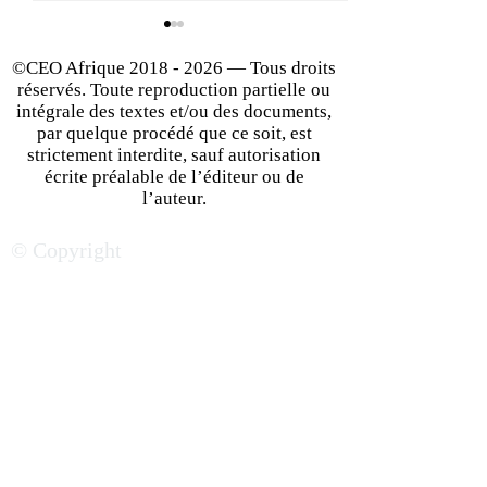
©CEO Afrique
2018 - 2026
— Tous droits
réservés. Toute reproduction partielle ou
intégrale des textes et/ou des documents,
par quelque procédé que ce soit, est
strictement interdite, sauf autorisation
écrite préalable de l’éditeur ou de
Silicon Savannah : un
Entreprendre : 5
l’auteur.
écosystème de start-up
d’or pour lancer
© Copyright
technologiques qui
développer au m
bouillonne au Kenya
business