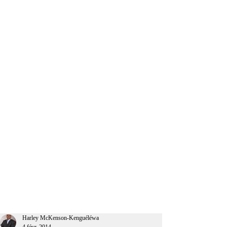
CEO Afrique
Harley McKenson-Kenguéléwa