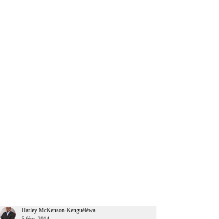
CEO Afrique
Harley McKenson-Kenguéléwa