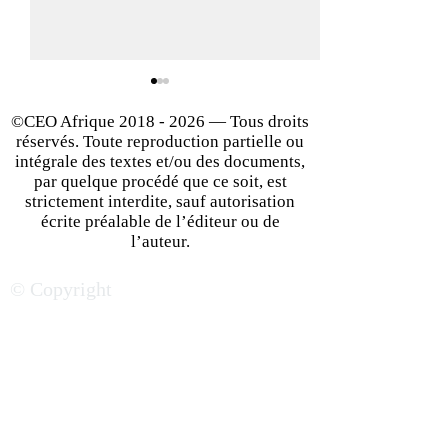
©CEO Afrique
2018 - 2026
— Tous droits
réservés. Toute reproduction partielle ou
intégrale des textes et/ou des documents,
par quelque procédé que ce soit, est
strictement interdite, sauf autorisation
écrite préalable de l’éditeur ou de
Comment Savoir s'il existe
10 Leviers pour 
l’auteur.
un Marché Potentiel pour
l’Excellence dan
© Copyright
votre Start-up | CEO
Start-up | CEO A
Afrique