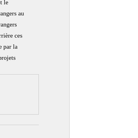
 le 
angers au 
rangers 
rière ces 
 par la 
rojets 