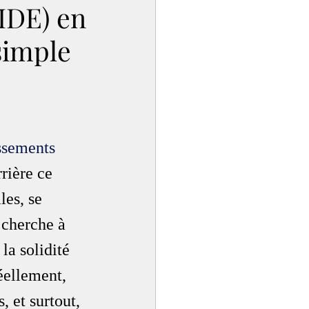
(IDE) en
 simple
issements
rière ce 
les, se 
 cherche à 
la solidité 
éellement, 
, et surtout, 