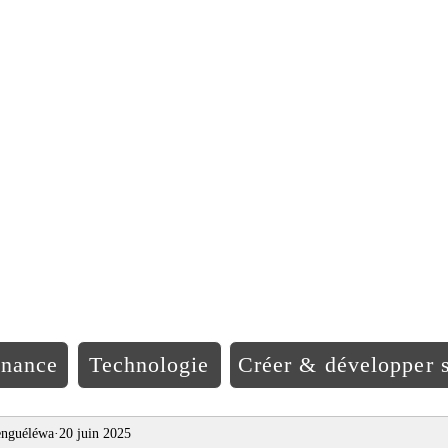
EO Afriqu
inance
Technologie
Créer & développer s
nguéléwa
20 juin 2025