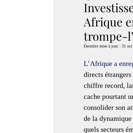
Investiss
Afrique e
trompe-l’
Dernière mise à jour :
31 oct
L’
Afrique a enre
directs étrangers
chiffre record, la
cache pourtant un
consolider son att
de la dynamique 
quels secteurs éme