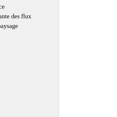
ce 
ante des flux 
paysage 