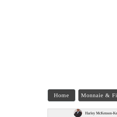
C
Home
Monnaie & F
Harley McKenson-Ke