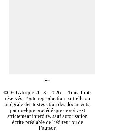
©CEO Afrique
2018 - 2026
— Tous droits
réservés. Toute reproduction partielle ou
intégrale des textes et/ou des documents,
par quelque procédé que ce soit, est
strictement interdite, sauf autorisation
écrite préalable de l’éditeur ou de
Réussir son implantation
La classe moyen
l’auteur.