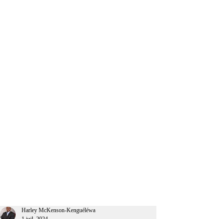
CEO Afrique
Harley McKenson-Kenguéléwa