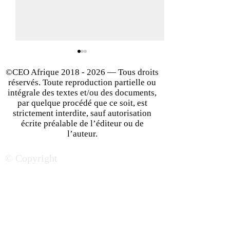
©CEO Afrique
2018 - 2026
— Tous droits
réservés. Toute reproduction partielle ou
intégrale des textes et/ou des documents,
par quelque procédé que ce soit, est
strictement interdite, sauf autorisation
écrite préalable de l’éditeur ou de
Développement à
Business en Afriq
l’auteur.
l'international : Comment
éléments clés po
© Copyright
réussir son implantation
des affaires
en Afrique