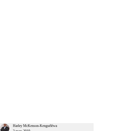
CEO Afrique
Harley McKenson-Kenguéléwa