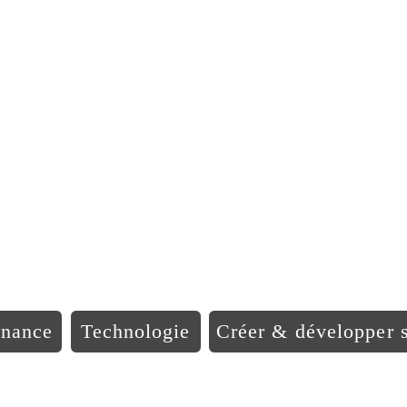
EO Afriqu
inance
Technologie
Créer & développer s