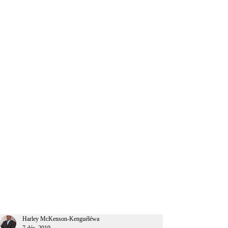
CEO Afrique
Harley McKenson-Kenguéléwa