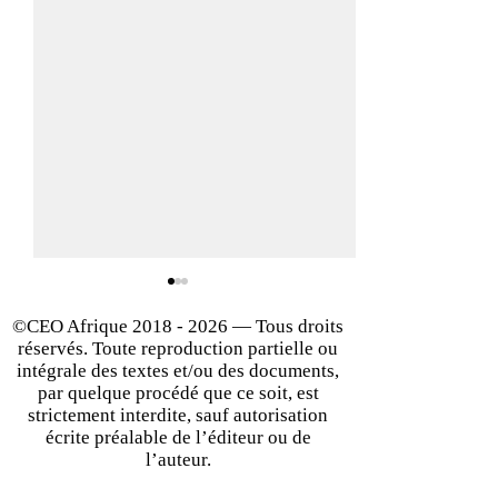
©CEO Afrique
2018 - 2026
— Tous droits
réservés. Toute reproduction partielle ou
intégrale des textes et/ou des documents,
par quelque procédé que ce soit, est
strictement interdite, sauf autorisation
écrite préalable de l’éditeur ou de
Entreprendre : 5 règles
Levée de fonds e
l’auteur.
d’or pour lancer &
: Quelle stratégie