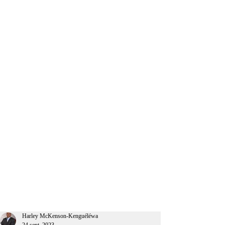
CEO Afrique
Harley McKenson-Kenguéléwa