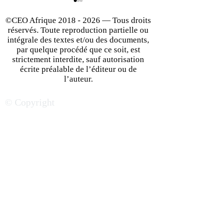
©CEO Afrique
2018 - 2026
— Tous droits
réservés. Toute reproduction partielle ou
intégrale des textes et/ou des documents,
par quelque procédé que ce soit, est
strictement interdite, sauf autorisation
écrite préalable de l’éditeur ou de
Le Rwanda, un hub
Le Kenya, nouve
l’auteur.
incontournable pour le
pour investisseu
© Copyright
business
entrepreneurs et