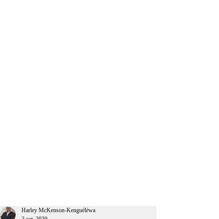
CEO Afrique
Harley McKenson-Kenguéléwa