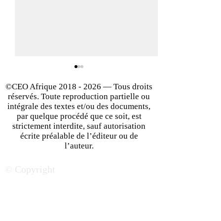
©CEO Afrique
2018 - 2026
— Tous droits
réservés. Toute reproduction partielle ou
intégrale des textes et/ou des documents,
par quelque procédé que ce soit, est
strictement interdite, sauf autorisation
écrite préalable de l’éditeur ou de
L’Afrique du Sud, un géant
Le Rwanda, un 
l’auteur.
économique qui garde son
incontournable p
© Copyright
aura auprès des
business
investisseurs