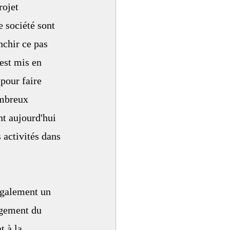
rojet 
 société sont 
nchir ce pas 
est mis en 
pour faire 
ombreux 
t aujourd'hui 
 activités dans 
également un 
gement du 
 à la 