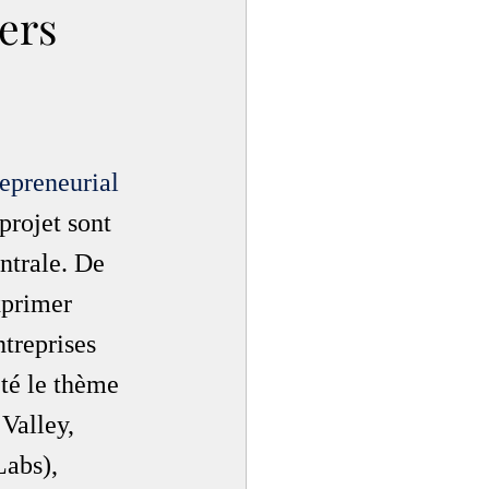
ers
epreneurial 
projet sont 
ntrale. De 
xprimer 
treprises 
té le thème 
Valley, 
abs), 