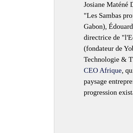
Josiane Maténé D
"Les Sambas prof
Gabon), Édouard 
directrice de "l
(fondateur de Y
Technologie & Tr
CEO Afrique
, qu
paysage entrepre
progression exis