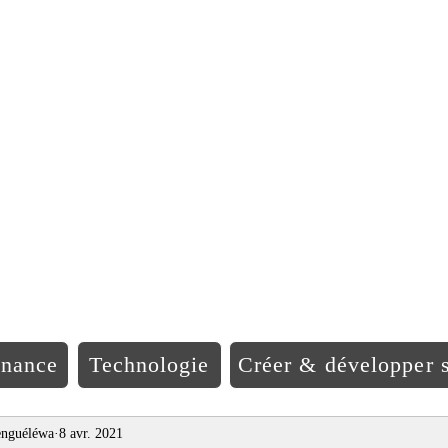
EO Afriqu
inance
Technologie
Créer & développer s
nguéléwa
8 avr. 2021