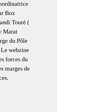
ordinatrice 
ar Box 
andi Touré ( 
y Marat 
rge du Pôle 
. Le webzine 
es forces du 
es marges de 
ces.