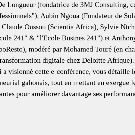
e Longueur (fondatrice de 3MJ Consulting, co
essionnels"), Aubin Ngoua (Fondateur de Sol
Claude Oussou (Scientia Africa), Sylvie Ntch
'Ecole 241" & "l'Ecole Busines 241") et Anthon
oboResto), modéré par Mohamed Touré (en cha
ansformation digitale chez Deloitte Afrique)
i a visionné cette e-conférence, vous détaille l
neurial gabonais, tout en mettant en exergue l
tantes pour améliorer davantage ses performan