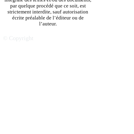
par quelque procédé que ce soit, est
strictement interdite, sauf autorisation
écrite préalable de l’éditeur ou de
Entreprendre au Gabon :
Le Cameroun, un
l’auteur.
Quels leviers pour
peut rugir davan
© Copyright
propulser
l’arène de l’attrac
l’entrepreneuriat ?
africaine