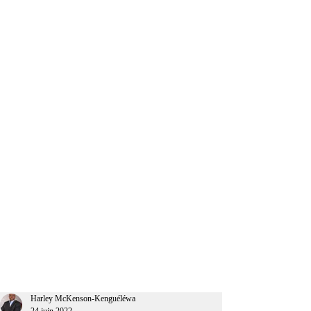
CEO Afrique
Harley McKenson-Kenguéléwa