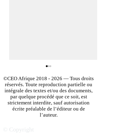
©CEO Afrique
2018 - 2026
— Tous droits
réservés. Toute reproduction partielle ou
intégrale des textes et/ou des documents,
par quelque procédé que ce soit, est
strictement interdite, sauf autorisation
écrite préalable de l’éditeur ou de
Secteurs et marchés
Le Nouveau Visa
l’auteur.
porteurs en Côte d’Ivoire :
Consommateur I
© Copyright
les tendances les plus