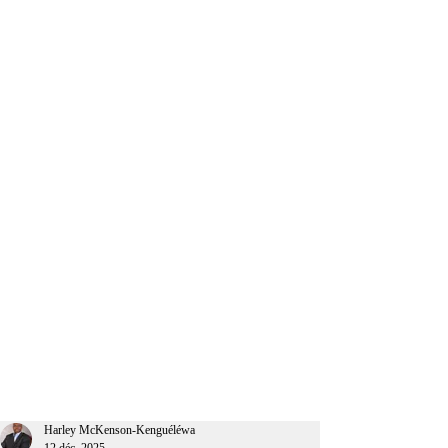
CEO Afrique
Harley McKenson-Kenguéléwa