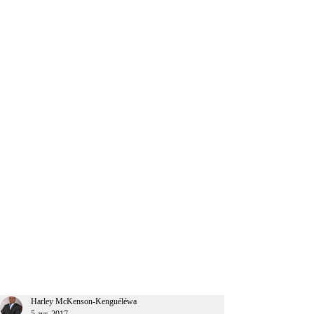
CEO Afrique
Harley McKenson-Kenguéléwa