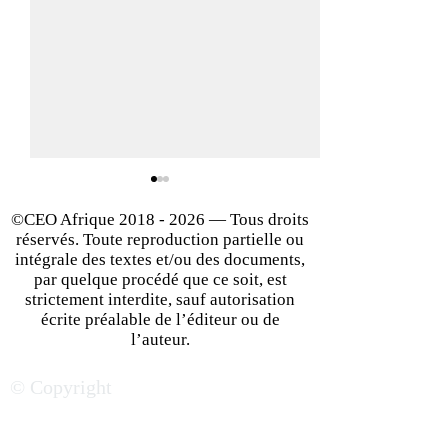
©CEO Afrique
2018 - 2026
— Tous droits
réservés. Toute reproduction partielle ou
intégrale des textes et/ou des documents,
par quelque procédé que ce soit, est
strictement interdite, sauf autorisation
écrite préalable de l’éditeur ou de
Prisca Makila Biakong :
Avec l’applicatio
l’auteur.
une ingénieure au service
System, Mannick
© Copyright
de la sécurité électrique
numérise le suivi
en RD Congo
en RD Congo