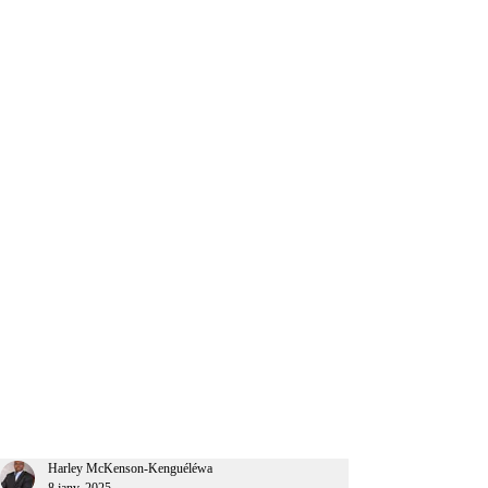
CEO Afrique
Harley McKenson-Kenguéléwa