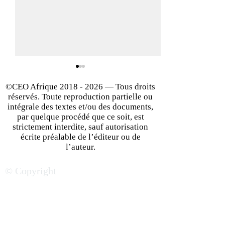
©CEO Afrique
2018 - 2026
— Tous droits
réservés. Toute reproduction partielle ou
intégrale des textes et/ou des documents,
par quelque procédé que ce soit, est
strictement interdite, sauf autorisation
écrite préalable de l’éditeur ou de
La République
RD Congo : une l
l’auteur.
Démocratique du Congo,
"Startup Act" pou
© Copyright
prochain géant
entrer les start-
économique sur le
innovantes dans 
continent africain ?
des grands